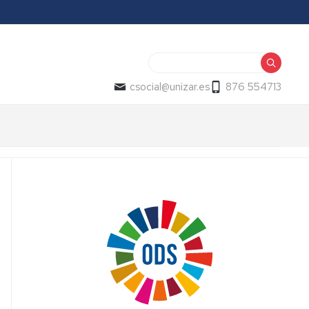
Buscar
csocial@unizar.es
876 554713