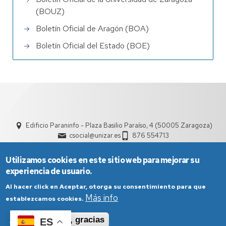
(BOUZ)
Boletín Oficial de Aragón (BOA)
Boletín Oficial del Estado (BOE)
Edificio Paraninfo - Plaza Basilio Paraíso, 4 (50005 Zaragoza)
csocial@unizar.es
876 554713
Utilizamos cookies en este sitio web para mejorar su
experiencia de usuario.
Al hacer click en Aceptar, otorga su consentimiento para que
Más info
establezcamos cookies.
Aviso Legal
Condiciones generales de uso
Aceptar
No, gracias
ES
Política de Privacidad
Política de Cookies