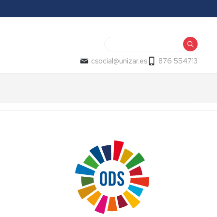
Buscar
csocial@unizar.es
876 554713